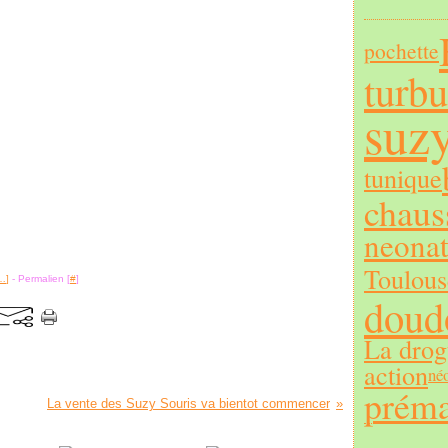
pochette
turbu
suzy
tunique
chaus
neonat
Toulous
…
]
- Permalien [
#
]
doud
La drog
action
né
préma
La vente des Suzy Souris va bientot commencer