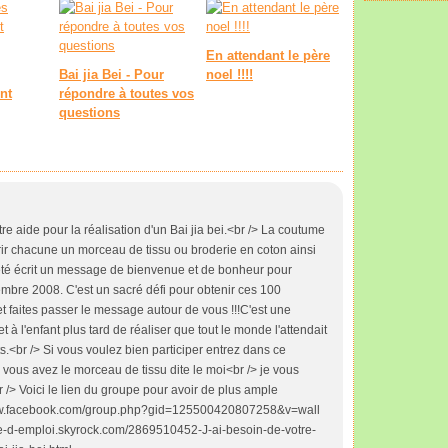
En attendant le père
Bai jia Bei - Pour
noel !!!!
nt
répondre à toutes vos
questions
tre aide pour la réalisation d'un Bai jia bei.<br /> La coutume
frir chacune un morceau de tissu ou broderie en coton ainsi
 été écrit un message de bienvenue et de bonheur pour
tembre 2008. C'est un sacré défi pour obtenir ces 100
et faites passer le message autour de vous !!!C'est une
t à l'enfant plus tard de réaliser que tout le monde l'attendait
<br /> Si vous voulez bien participer entrez dans ce
e vous avez le morceau de tissu dite le moi<br /> je vous
/> Voici le lien du groupe pour avoir de plus ample
www.facebook.com/group.php?gid=125500420807258&v=wall
de-d-emploi.skyrock.com/2869510452-J-ai-besoin-de-votre-