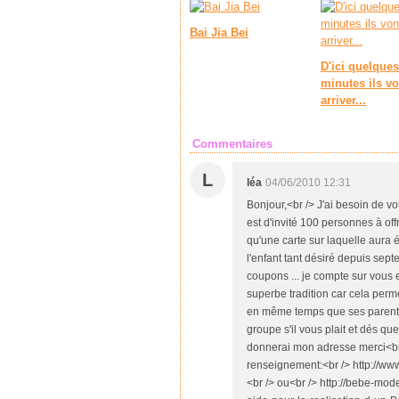
Bai Jia Bei
D'ici quelques
minutes ils vo
arriver...
Commentaires
L
léa
04/06/2010 12:31
Bonjour,<br /> J'ai besoin de vo
est d'invité 100 personnes à of
qu'une carte sur laquelle aura
l'enfant tant désiré depuis sep
coupons ... je compte sur vous 
superbe tradition car cela perme
en même temps que ses parents.
groupe s'il vous plait et dés qu
donnerai mon adresse merci<br 
renseignement:<br /> http://
<br /> ou<br /> http://bebe-mo