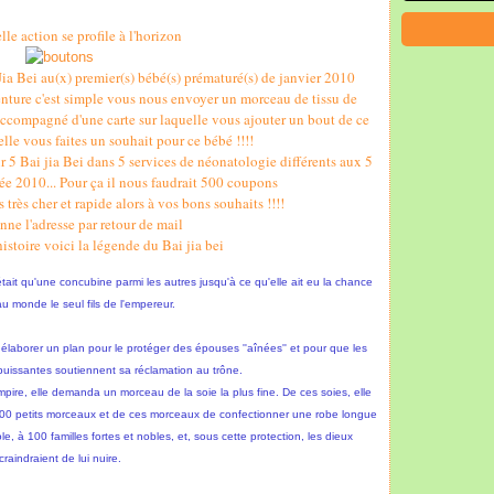
le action se profile à l'horizon
Jia Bei au(x) premier(s) bébé(s) prématuré(s) de janvier 2010
venture c'est simple vous nous envoyer un morceau de tissu de
ompagné d'une carte sur laquelle vous ajouter un bout de ce
lle vous faites un souhait pour ce bébé !!!!
ir 5 Bai jia Bei dans 5 services de néonatologie différents aux 5
ée 2010... Pour ça il nous faudrait 500 coupons
s très cher et rapide alors à vos bons souhaits !!!!
nne l'adresse par retour de mail
histoire voici la légende du Bai jia bei
tait qu'une concubine parmi les autres jusqu'à ce qu'elle ait eu la chance
u monde le seul fils de l'empereur.
t élaborer un plan pour le protéger des épouses ''aînées'' et pour que les
puissantes soutiennent sa réclamation au trône.
pire, elle demanda un morceau de la soie la plus fine. De ces soies, elle
 100 petits morceaux et de ces morceaux de confectionner une robe longue
e, à 100 familles fortes et nobles, et, sous cette protection, les dieux
craindraient de lui nuire.