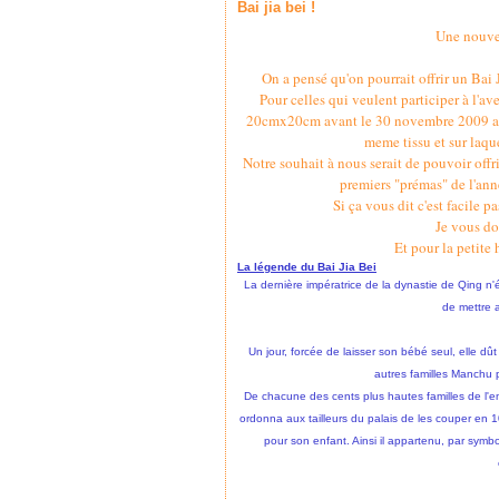
Bai jia bei !
Une nouvel
On a pensé qu'on pourrait offrir un Bai 
Pour celles qui veulent participer à l'a
20cmx20cm avant le 30 novembre 2009 acc
meme tissu et sur laque
Notre souhait à nous serait de pouvoir offr
premiers "prémas" de l'ann
Si ça vous dit c'est facile pa
Je vous do
Et pour la petite 
La légende du Bai Jia Bei
La dernière impératrice de la dynastie de Qing n'é
de mettre a
Un jour, forcée de laisser son bébé seul, elle dû
autres familles Manchu 
De chacune des cents plus hautes familles de l'em
ordonna aux tailleurs du palais de les couper en
pour son enfant. Ainsi il appartenu, par symbol