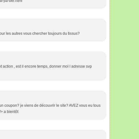
i-jia-bei.html
ur les autres vous chercher toujours du tissus?
t action , est il encore temps, donner moi l adresse svp
un coupon? je viens de découvrir le site? AVEZ vous eu tous
> a bientôt