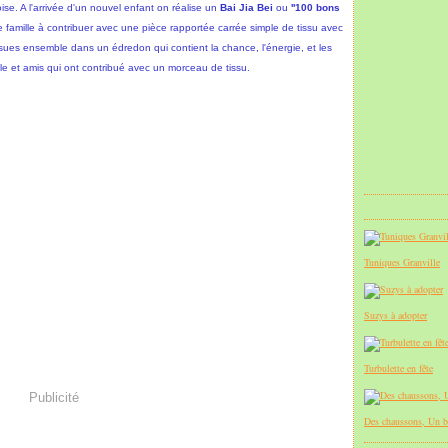
ise. A l'arrivée d'un nouvel enfant on réalise un
Bai Jia Bei
ou
''100 bons
 famille à contribuer avec une pièce rapportée carrée simple de tissu avec
ues ensemble dans un édredon qui contient la chance, l'énergie, et les
lle et amis qui ont contribué avec un morceau de tissu.
Tuniques Granville
Suzys à adopter
Turbulette en fête
Publicité
Des chaussons, Un b