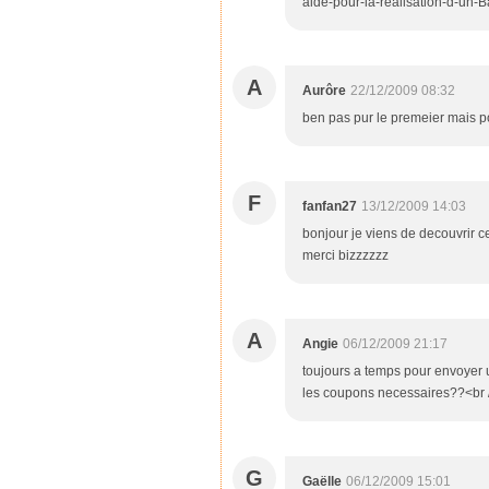
aide-pour-la-realisation-d-un-Ba
A
Aurôre
22/12/2009 08:32
ben pas pur le premeier mais po
F
fanfan27
13/12/2009 14:03
bonjour je viens de decouvrir ce
merci bizzzzzz
A
Angie
06/12/2009 21:17
toujours a temps pour envoyer 
les coupons necessaires??<br /
G
Gaëlle
06/12/2009 15:01