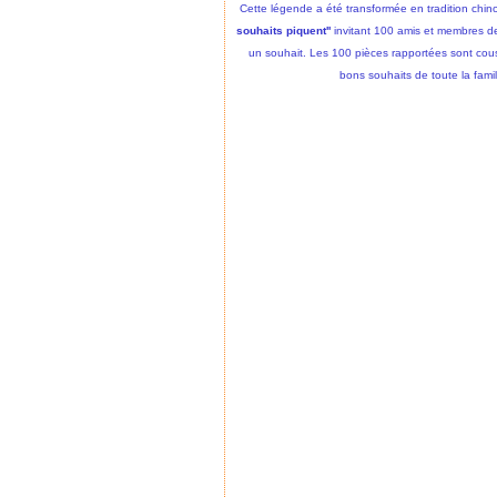
Cette légende a été transformée en tradition chino
souhaits piquent''
invitant 100 amis et membres de
un souhait. Les 100 pièces rapportées sont cous
bons souhaits de toute la fami