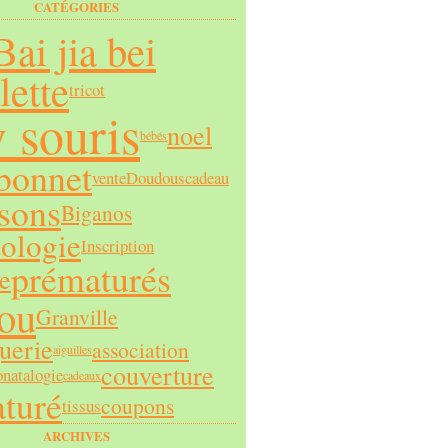
CATÉGORIES
Bai jia bei
lette
tricot
 souris
noel
bébés
bonnet
vente
Doudous
cadeau
sons
Biganos
ologie
Inscription
prématurés
e
ou
Granville
uerie
association
aiguilles
couverture
onatalogie
cadeaux
turé
coupons
tissus
ARCHIVES