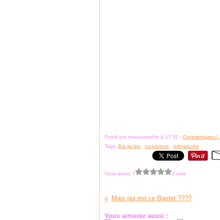
Posté par maouasophie à 17:32 -
Commentaires [
Tags:
Bai jia bei
,
couverture
,
prématurés
Vous aimez ?
0 vote
Mais qui est ce Bastet ????
Vous aimerez aussi :